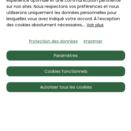
expérience optimale et une communication pertinente
du terrain de golf voisiné; leur
sur nos sites. Nous respectons vos préférences et nous
design Giugiaro inspire
utiliserons uniquement les données personnelles pour
encore aujourd'hui
lesquelles vous avez indiqué votre accord. À l'exception
des cookies absolument nécessaires,
...
Voir plus
l'admiration.
Protection des données
Imprimer
Si vous souhaitez connaître
les valeurs marchandes
Paramètres
auxquels ces élégants
coupés de sport des années
Cookies fonctionnels
1970 sont négociés, il vous
suffit de choisir l'un des
Autoriser tous les cookies
modelles d'abonnements
disponibles. Et vous
connaîtrez leurs notations
actuelles du marché des
jusqu'à quatre zones