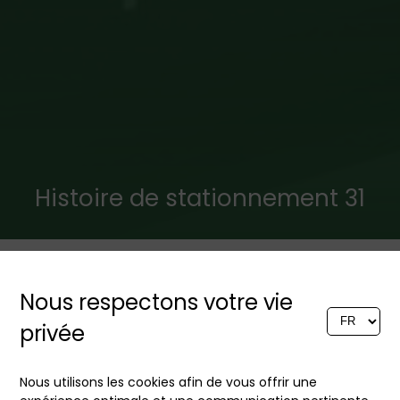
Histoire de stationnement 31
J'ai récemment découvert
Nous respectons votre vie
deux coupés Alfetta GTV
privée
magnifiquement conservés,
dans la teinte rouge typique
Nous utilisons les cookies afin de vous offrir une
d'Alfa Romeo, sur le parking