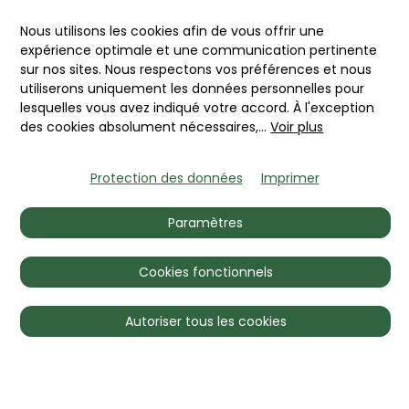
magnifiquement conservée
du début des années 1980,
Nous utilisons les cookies afin de vous offrir une
qui a également attiré
expérience optimale et une communication pertinente
sur nos sites. Nous respectons vos préférences et nous
l'attention des autres
utiliserons uniquement les données personnelles pour
visiteurs par son élégance
lesquelles vous avez indiqué votre accord. À l'exception
discrète.
des cookies absolument nécessaires,
...
Voir plus
Protection des données
Imprimer
Si vous souhaitez connaître
les valeurs marchandes
Paramètres
auxquelles ce représentant
typique des coupés italiens
Cookies fonctionnels
est négocié, il vous suffit de
choisir l'un des
modèles
Autoriser tous les cookies
d'abonnements
disponibles.
Et vous connaîtrez ses
notations actuelles du
marché des jusqu'à quatre