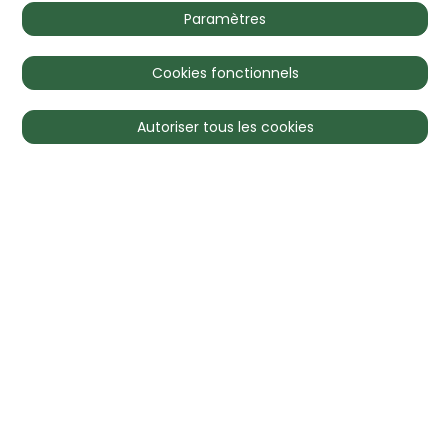
Si vous souhaitez connaître
Paramètres
les valeurs marchandes
auxquelles les modèles de
Cookies fonctionnels
l'incarnation de la classe de
luxe allemande de la fin des
Autoriser tous les cookies
années 1960 sont négociés, il
vous suffit de choisir l'un des
modèles d'abonnement
disponibles. Et vous
connaîtrez déjà ses notations
du marché actuelles dans
jusqu'à quatre zones
monétaires. Tellement
d'avance: La comparaison
des résultats de vente aux
enchères de les dernières