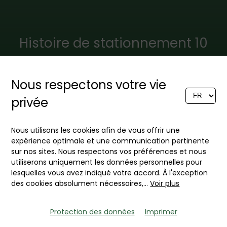
Histoire de stationnement 10
Nous respectons votre vie
Récemment, par un matin
privée
brumeux de novembre, une
Mercedes Classe S de la
Nous utilisons les cookies afin de vous offrir une
première génération
expérience optimale et une communication pertinente
magnifiquement soignée est
sur nos sites. Nous respectons vos préférences et nous
utiliserons uniquement les données personnelles pour
passée devant ma maison,
lesquelles vous avez indiqué votre accord. À l'exception
dont la forme respire encore
des cookies absolument nécessaires,
...
Voir plus
à la fois l'élégance digne et le
luxe discret.
Protection des données
Imprimer