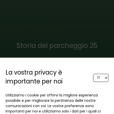
Storia del parcheggio 25
La vostra privacy è
Recentemente, ad un evento
di vetture da collezione, mi
importante per noi
sono imbattuto in una delle
prime Alfa Romeo Alfasud
Utilizziamo i cookie per offrirvi la migliore esperienza
molto ben conservata, il cui
possibile e per migliorare la pertinenza delle nostre
proprietario parlava con
comunicazioni con voi. Le vostre preferenze sono
importanti per noi e utilizziamo solo i dati per i quali ci
evidente orgoglio del suo