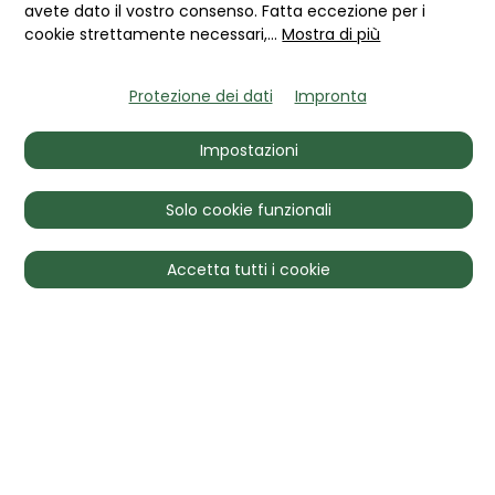
avete dato il vostro consenso. Fatta eccezione per i
veicolo.
cookie strettamente necessari,
...
Mostra di più
Se Lei desidera conoscere i
Protezione dei dati
Impronta
valori di mercato a cui viene
Impostazioni
scambiata questa berlina
sportiva compatta italiana
Solo cookie funzionali
degli anni '70, non deve far
altro che scegliere uno dei
Accetta tutti i cookie
modelli di abbonamento
disponibili. E già conoscerà le
sue attuali quotazioni di
mercato fino a quattro aree
monetarie.
Con tanto anticipo: la
paragone dei prezzi raggiunti