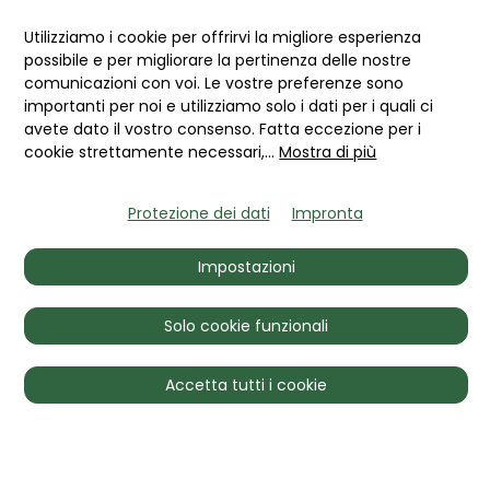
da lontano, ho sentito una
volta suoni molto familiari da
Utilizziamo i cookie per offrirvi la migliore esperienza
un motore boxer raffreddato
possibile e per migliorare la pertinenza delle nostre
comunicazioni con voi. Le vostre preferenze sono
ad aria, che sono diventati
importanti per noi e utilizziamo solo i dati per i quali ci
sempre più rumorosi fino a
avete dato il vostro consenso. Fatta eccezione per i
quando un VW Maggiolino
cookie strettamente necessari,
...
Mostra di più
Cabriolet ben conservato è
apparso dietro i cespugli e mi
Protezione dei dati
Impronta
è passato accanto con la
capote aperta. Sono
Impostazioni
abbastanza sicuro che oggi
si deve spendere più del
Solo cookie funzionali
doppio del prezzo di listino
dell'epoca per esemplari ben
Accetta tutti i cookie
conservati dell'ultima fase di
costruzione.